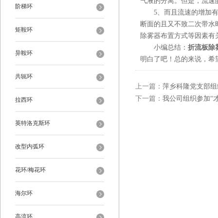
气液的分离。但是，流速
阶梯环
5、而且流速的增加有一
断面的且又不致二次带水
矩鞍环
除雾器布置方式等因素有
小编总结：
折流板除
异鞍环
明白了吧！总的来说，希
共轭环
上一篇：
萍乡科隆党支部组
下一篇：
我公司组织参加“才
拉西环
英特洛克斯环
改型内弧环
花环/梅花环
海尔环
高流环