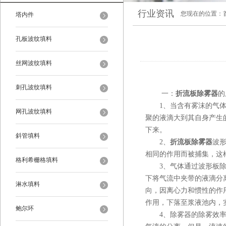
行业资讯
您现在的位置：
塔内件
孔板波纹填料
丝网波纹填料
刺孔波纹填料
一：
折流板除雾器
的
1、当含有雾沫的气体以
网孔波纹填料
聚的液滴大到其自身产生
下来。
斜管填料
2、
折流板除雾器
波
相同的作用而被捕集，这
格利希栅格填料
3、气体通过波形板除雾
下将气流中夹带的液滴分
淋水填料
向，因离心力和惯性的作
作用，下落至浆液池内，
鲍尔环
4、除雾器的除雾效率随