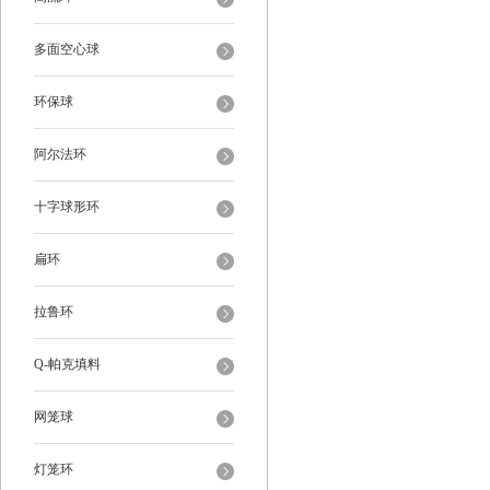
多面空心球
环保球
阿尔法环
十字球形环
扁环
拉鲁环
Q-帕克填料
网笼球
灯笼环