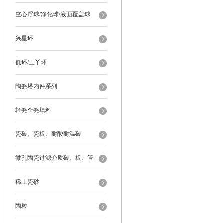
空心浮球/净化球/液面覆盖球
兴星环
低环/三丫环
陶瓷塔内件系列
轻瓷全瓷填料
瓷砖、瓷板、耐酸耐温砖
微孔陶瓷过滤介质砖、板、管
稀土瓷砂
陶粒