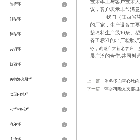
技术李工与客户技术人
阶梯环
议，客户
表示非常满意
（江西省
我们
矩鞍环
的厂家
，生产设备主要
整填料生产线10条、
塑
异鞍环
备了标准的出厂检验项
务，诚邀广大新老客户、
共轭环
展广泛的合作,共同创
拉西环
英特洛克斯环
上一篇：
塑料多面空心球的
下一篇：
萍乡科隆党支部组
改型内弧环
花环/梅花环
海尔环
高流环