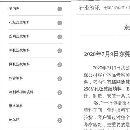
行业资讯
您现在的位置：
塔内件
孔板波纹填料
东
丝网波纹填料
刺孔波纹填料
2020年7月9日
网孔波纹填料
7
9
2020年
月
日我公
保公司客户莅临考察验
斜管填料
料，塔内件有
丝网除沫
250Y孔板波纹填料、
格利希栅格填料
计、制造、安装一条龙
客户一行包括技术
淋水填料
填料车间、塑料填料车
验货，客户通过对
整个
鲍尔环
考察验货，更重要的是