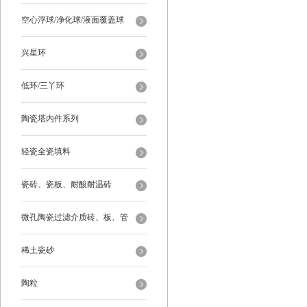
空心浮球/净化球/液面覆盖球
兴星环
低环/三丫环
陶瓷塔内件系列
轻瓷全瓷填料
瓷砖、瓷板、耐酸耐温砖
微孔陶瓷过滤介质砖、板、管
稀土瓷砂
陶粒