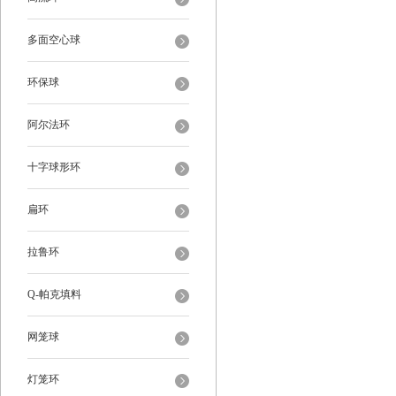
多面空心球
环保球
阿尔法环
十字球形环
扁环
拉鲁环
Q-帕克填料
网笼球
灯笼环