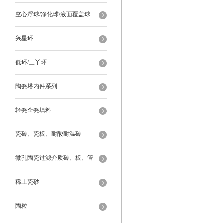
空心浮球/净化球/液面覆盖球
兴星环
低环/三丫环
陶瓷塔内件系列
轻瓷全瓷填料
瓷砖、瓷板、耐酸耐温砖
微孔陶瓷过滤介质砖、板、管
稀土瓷砂
陶粒