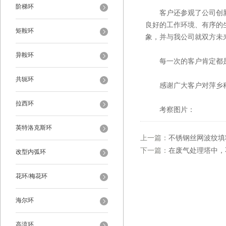
阶梯环
客户还参观了公司创新
良好的工作环境、有序的
矩鞍环
象，并与我公司就双方未
异鞍环
每一次的客户肯定都是
共轭环
感谢广大客户对萍乡科隆
拉西环
考察图片：
英特洛克斯环
上一篇：
不锈钢丝网波纹填
下一篇：
在废气处理塔中，
改型内弧环
花环/梅花环
海尔环
高流环