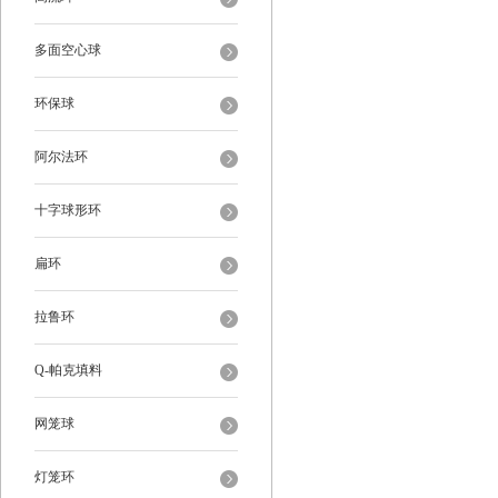
多面空心球
环保球
阿尔法环
十字球形环
扁环
拉鲁环
Q-帕克填料
网笼球
灯笼环