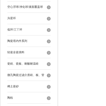
空心浮球/净化球/液面覆盖球
兴星环
低环/三丫环
陶瓷塔内件系列
轻瓷全瓷填料
瓷砖、瓷板、耐酸耐温砖
微孔陶瓷过滤介质砖、板、管
稀土瓷砂
陶粒