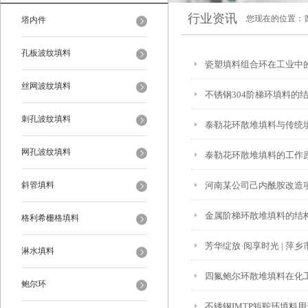
行业资讯
您现在的位置：
塔内件
孔板波纹填料
瓷塑填料组合环在工业中
丝网波纹填料
不锈钢304阶梯环填料的
刺孔波纹填料
泰勒花环散堆填料与传统
网孔波纹填料
泰勒花环散堆填料的工作
斜管填料
河南某公司己内酰胺改造
金属阶梯环散堆填料的结
格利希栅格填料
芳华绽放·阅享时光 | 萍
淋水填料
四氟鲍尔环散堆填料在化
鲍尔环
不锈钢IMTP矩鞍环填料