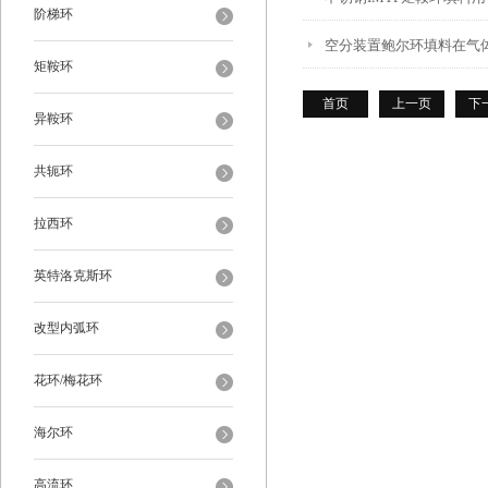
阶梯环
空分装置鲍尔环填料在气
矩鞍环
首页
上一页
下
异鞍环
共轭环
拉西环
英特洛克斯环
改型内弧环
花环/梅花环
海尔环
高流环