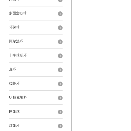
多面空心球
环保球
阿尔法环
十字球形环
扁环
拉鲁环
Q-帕克填料
网笼球
灯笼环