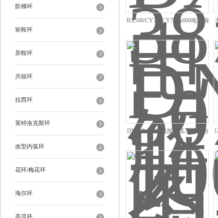
阶梯环
BX500/CY700CY700φ600电解铜
矩鞍环
丝网波纹填料 丝网规整填料
异鞍环
共轭环
拉西环
英特洛克斯环
DN100-10000或按图纸316L圆泡
1
帽泡罩塔盘 脱硫泵
改型内弧环
花环/梅花环
海尔环
高流环