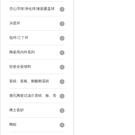
空心浮球/净化球/液面覆盖球
兴星环
低环/三丫环
陶瓷塔内件系列
轻瓷全瓷填料
瓷砖、瓷板、耐酸耐温砖
微孔陶瓷过滤介质砖、板、管
稀土瓷砂
陶粒