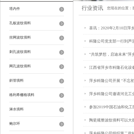
行业资讯
您现在的位置：
塔内件
孔板波纹填料
喜讯：2020年2月10
丝网波纹填料
科隆公司党支部一行到芦
刺孔波纹填料
“共筑梦想，启迪未来”萍
网孔波纹填料
江西省萍乡市科隆石化设
斜管填料
萍乡科隆公司开展 “不忘
萍乡科隆公司邀请河北工
格利希栅格填料
参加2019中国石油和化
淋水填料
陶瓷规整波纹填料可以大
鲍尔环
萍乡科隆公司组织第二批