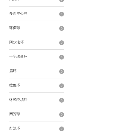
多面空心球
环保球
阿尔法环
十字球形环
扁环
拉鲁环
Q-帕克填料
网笼球
灯笼环