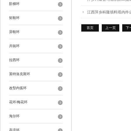
阶梯环
江西萍乡科隆填料塔内件
矩鞍环
首页
上一页
下
异鞍环
共轭环
拉西环
英特洛克斯环
改型内弧环
花环/梅花环
海尔环
高流环